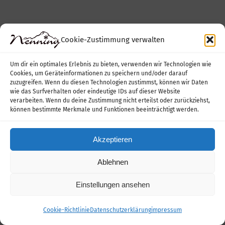
Cookie-Zustimmung verwalten
©
2026 | Pension Nenning | Familie Nenning | Tannberg
Um dir ein optimales Erlebnis zu bieten, verwenden wir Technologien wie
149 | 6764 Lech, Austria | Tel: +4355832408 |
Impressum
|
Cookies, um Geräteinformationen zu speichern und/oder darauf
Datenschutzerklärung/Privacy Policy
zuzugreifen. Wenn du diesen Technologien zustimmst, können wir Daten
wie das Surfverhalten oder eindeutige IDs auf dieser Website
verarbeiten. Wenn du deine Zustimmung nicht erteilst oder zurückziehst,
können bestimmte Merkmale und Funktionen beeinträchtigt werden.
Facebook
Akzeptieren
Ablehnen
Einstellungen ansehen
Cookie-Richtlinie
Datenschutzerklärung
impressum